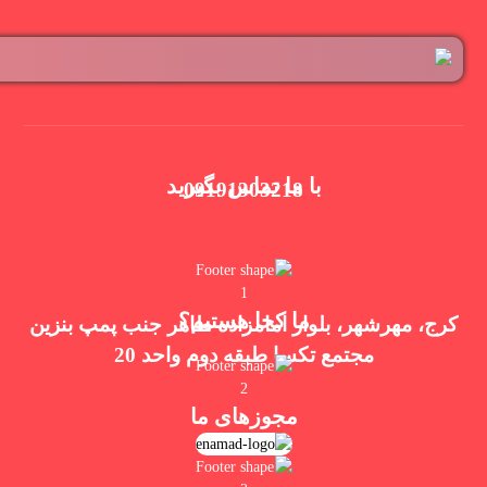
با ما تماس بگیرید
09191303218
ما کجا هستیم؟
کرج، مهرشهر، بلوار امامزاده طاهر جنب پمپ بنزین
مجتمع تکسا طبقه دوم واحد 20
مجوزهای ما