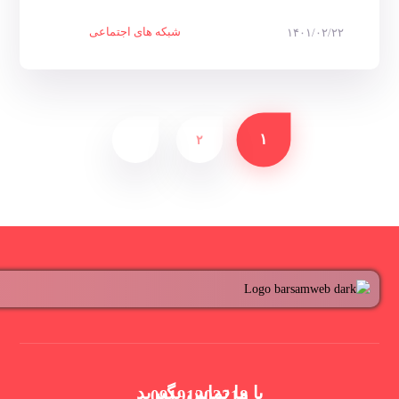
شبکه های اجتماعی
۱۴۰۱/۰۲/۲۲
۱
۲
با ما تماس بگیرید
09191303218