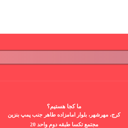
ما کجا هستیم؟
کرج، مهرشهر، بلوار امامزاده طاهر جنب پمپ بنزین
مجتمع تکسا طبقه دوم واحد 20