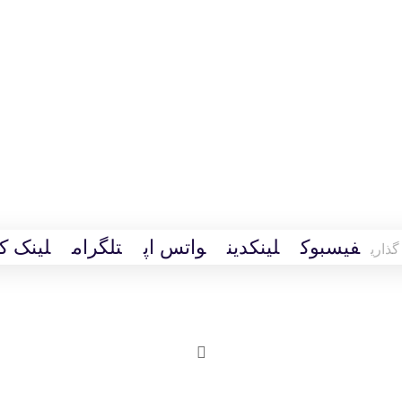
فیسبوک
لینکدین
واتس اپ
تلگرام
لینک ک