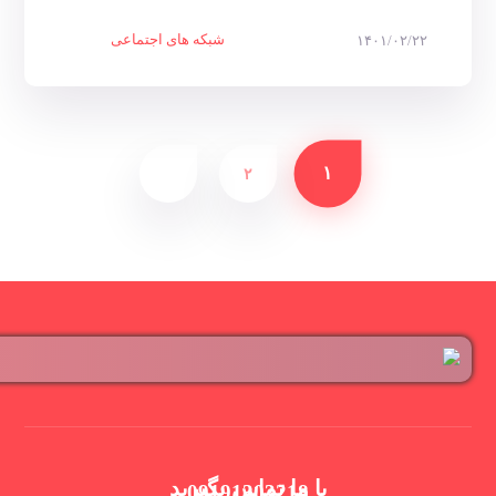
شبکه های اجتماعی
۱۴۰۱/۰۲/۲۲
۱
۲
با ما تماس بگیرید
09191303218